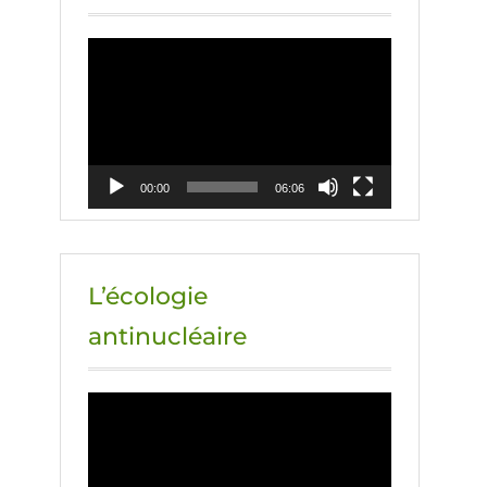
Lecteur
vidéo
00:00
06:06
L’écologie
antinucléaire