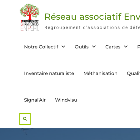
Skip
to
Réseau associatif E
content
Regroupement d'associations de déf
Notre Collectif
Outils
Cartes
P
Inventaire naturaliste
Méthanisation
Quali
Signal’Air
Windvisu
Search