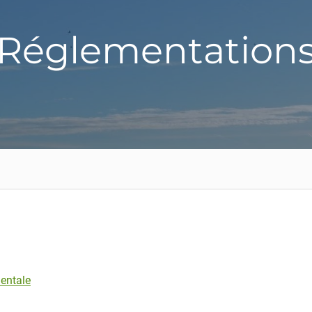
Réglementation
entale