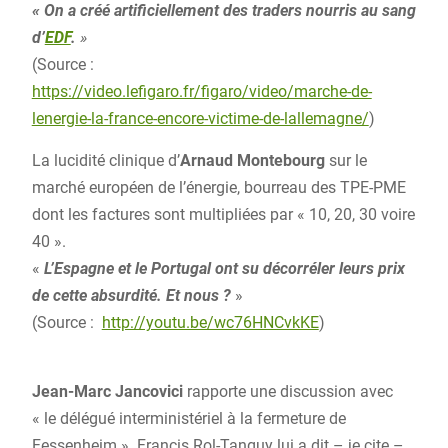
« On a créé artificiellement des traders nourris au sang
d’
EDF
.
»
(Source :
https://video.lefigaro.fr/figaro/video/marche-de-
lenergie-la-france-encore-victime-de-lallemagne/
)
La lucidité clinique d’
Arnaud Montebourg
sur le
marché européen de l’énergie, bourreau des TPE-PME
dont les factures sont multipliées par « 10, 20, 30 voire
40 ».
«
L’Espagne et le Portugal ont su décorréler leurs prix
de cette absurdité. Et nous ?
»
(Source :
http://youtu.be/wc76HNCvkKE
)
Jean-Marc Jancovici
rapporte une discussion avec
« le délégué interministériel à la fermeture de
Fessenheim ». Francis Rol-Tanguy lui a dit – je cite –