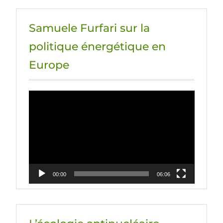
Samuele Furfari sur la
politique énergétique en
Europe
Lecteur
vidéo
00:00
06:06