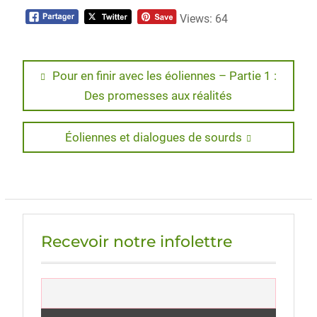
Views: 64
Navigation
Previous
Pour en finir avec les éoliennes – Partie 1 :
post:
Des promesses aux réalités
de
l’article
Next
Éoliennes et dialogues de sourds
post:
Recevoir notre infolettre