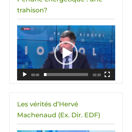
trahison?
Lecteur
vidéo
00:00
02:20
Les vérités d’Hervé
Machenaud (Ex. Dir. EDF)