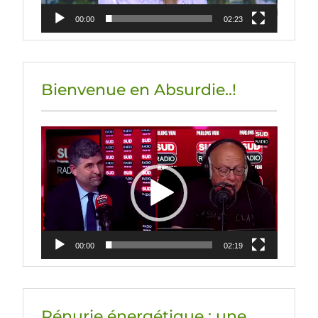
00:00
02:23
Bienvenue en Absurdie..!
Lecteur
vidéo
00:00
02:19
Pénurie énergétique : une