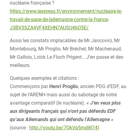
nucléaire française ?
https://www.lexpress.fr/environnement/nucleaire-le-
travail-de-sape-de-lallemagne-contre-la-france-
J3BV3SZA4VF4XEHN7AUSU46O5E/
Aussi les constats implacables de Mr Jancovici, Mr
Montebourg, Mr Proglio, Mr Bréchet, Mr Machenaud,
Mr Gallois, Loïck Le Floch Prigent… J’en passe et des
meilleurs.
Quelques exemples et citations :
Commençons par
Henri Proglio
, ancien PDG d’EDF, au
sujet de l’ARENH mais aussi du sabotage de notre
avantage comparatif (le nucléaire).
« J’en veux plus
aux dirigeants français qui n’ont pas défendu EDF
qu’aux Allemands qui ont défendu l’Allemagne »
(source :
http://youtu.be/7QkVp5mdW74
)