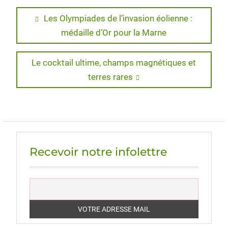
Navigation
Previous
Les Olympiades de l’invasion éolienne :
post:
médaille d’Or pour la Marne
de
l’article
Next
Le cocktail ultime, champs magnétiques et
post:
terres rares
Recevoir notre infolettre