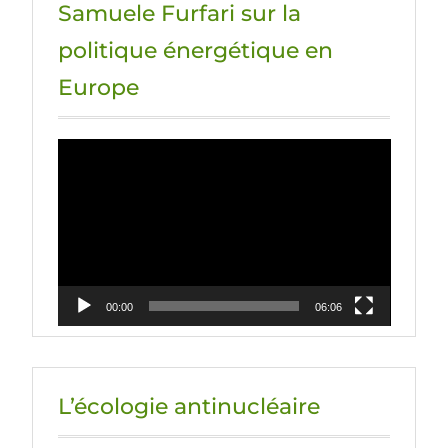
Samuele Furfari sur la
politique énergétique en
Europe
Lecteur
vidéo
00:00
06:06
L’écologie antinucléaire