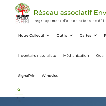
Skip
to
Réseau associatif E
content
Regroupement d'associations de déf
Notre Collectif
Outils
Cartes
P
Inventaire naturaliste
Méthanisation
Quali
Signal’Air
Windvisu
Search