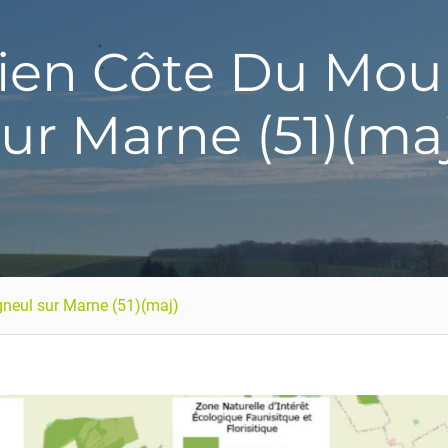
lien Côte Du Moul
ur Marne (51)(ma
gneul sur Marne (51)(maj)