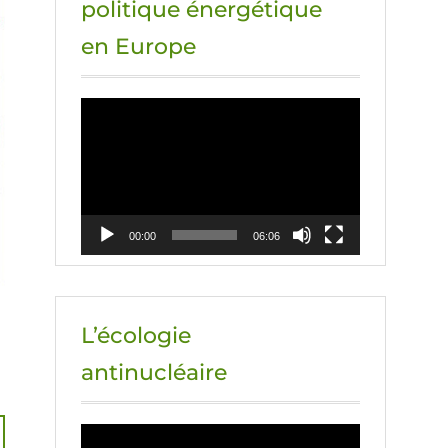
politique énergétique
en Europe
Lecteur
vidéo
00:00
06:06
L’écologie
antinucléaire