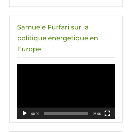
Samuele Furfari sur la
politique énergétique en
Europe
Lecteur
vidéo
00:00
06:06