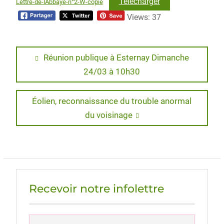
Télécharger
Lettre-de-lAbbaye-n°2-W-copie
Views: 37
Navigation
Previous
Réunion publique à Esternay Dimanche
post:
24/03 à 10h30
de
l’article
Next
Éolien, reconnaissance du trouble anormal
post:
du voisinage
Recevoir notre infolettre