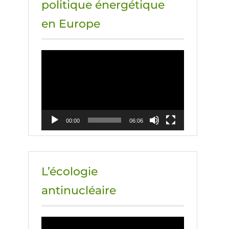
politique énergétique
en Europe
Lecteur
vidéo
00:00
06:06
L’écologie
antinucléaire