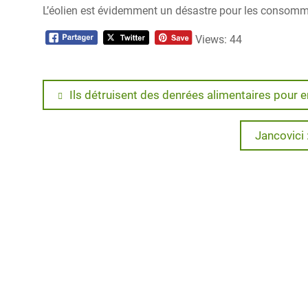
L’éolien est évidemment un désastre pour les consomma
Views: 44
Navigation
Previous
Ils détruisent des denrées alimentaires pour e
post:
de
Next
Jancovici
post:
l’article