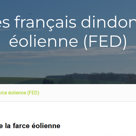
 français dindons
éolienne (FED)
rce éolienne (FED)