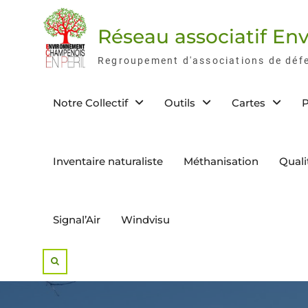
Skip
to
Réseau associatif E
content
Regroupement d'associations de déf
Notre Collectif
Outils
Cartes
P
Inventaire naturaliste
Méthanisation
Quali
Signal’Air
Windvisu
Search