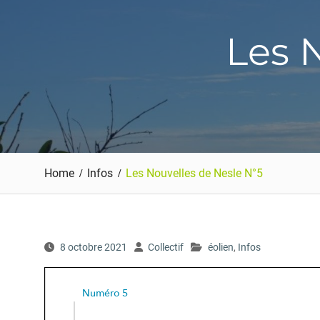
Les 
Home
Infos
Les Nouvelles de Nesle N°5
8 octobre 2021
Collectif
éolien
,
Infos