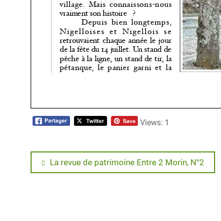
Views: 1
Navigation
Previous
La revue de patrimoine Entre 2 Morin, N°2
post:
de
l’article