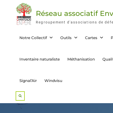
Skip
to
Réseau associatif E
content
Regroupement d'associations de déf
Notre Collectif
Outils
Cartes
P
Inventaire naturaliste
Méthanisation
Quali
Signal’Air
Windvisu
Search