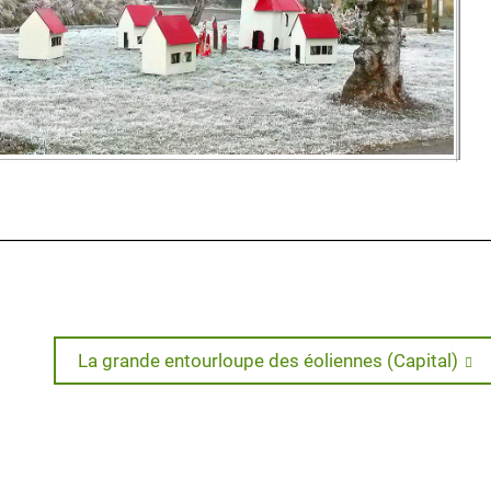
Next
La grande entourloupe des éoliennes (Capital)
post: