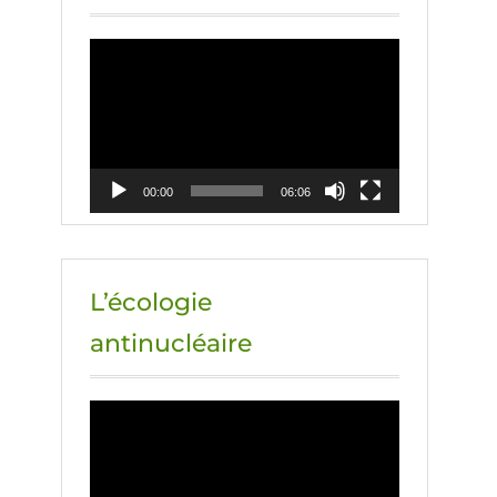
Lecteur
vidéo
00:00
06:06
L’écologie
antinucléaire