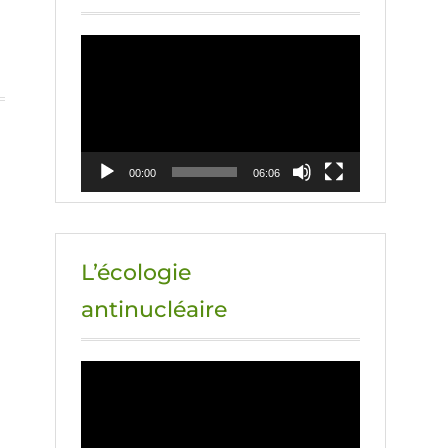
Lecteur
vidéo
00:00
06:06
L’écologie
antinucléaire