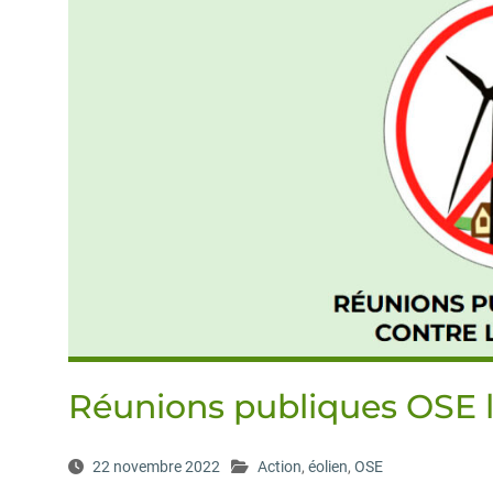
Réunions publiques OSE le
22 novembre 2022
Action
,
éolien
,
OSE