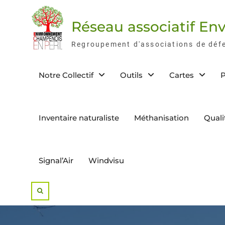
Skip
to
Réseau associatif E
content
Regroupement d'associations de déf
Notre Collectif
Outils
Cartes
P
Inventaire naturaliste
Méthanisation
Quali
Signal’Air
Windvisu
Search