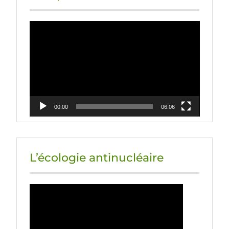
Lecteur
vidéo
00:00
06:06
L’écologie antinucléaire