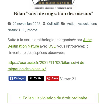
22 novembre 2022
Collectif
Action
,
Associations
,
Nature
,
OSE
,
Photos
Suite à la sortie ornithologique organisée par
Aube
Destination Nature
avec
OSE
, vous retrouverez ici
l’inventaire des espèces observées.
https://ose-asso.fr/2022/11/02/bilan-suivi-de-
migration-des-oiseaux/
Views: 21
Navigation
Previous
Eolien : la violation du droit ordinaire
post:
de