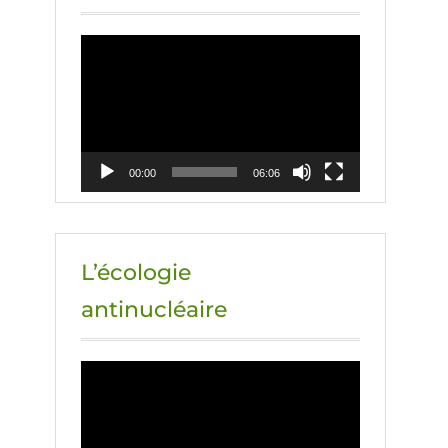
Lecteur
vidéo
00:00
06:06
L’écologie
antinucléaire