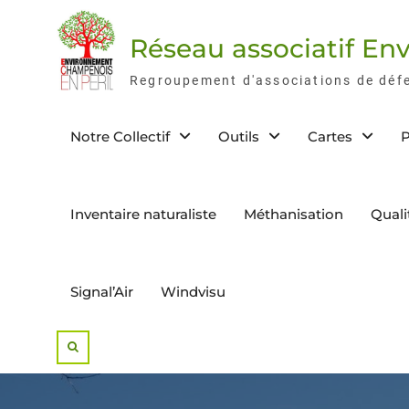
Skip
to
Réseau associatif E
content
Regroupement d'associations de déf
Notre Collectif
Outils
Cartes
P
Inventaire naturaliste
Méthanisation
Quali
Signal’Air
Windvisu
Search