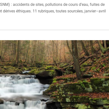
SNM) : accidents de sites, pollutions de cours d’eau, fuites de
rives éthiques. 11 rubriques, toutes sourcées, janvier–avril