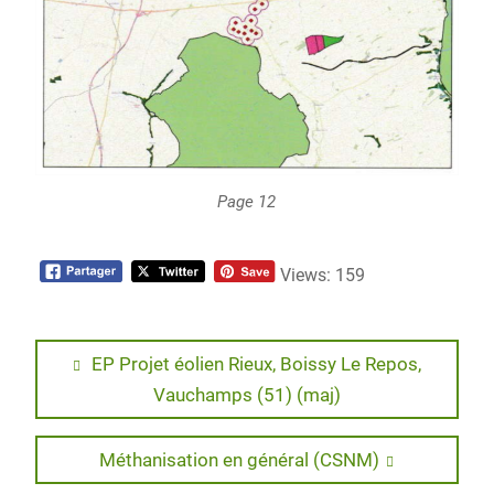
Page 12
Views: 159
Navigation
Previous
EP Projet éolien Rieux, Boissy Le Repos,
post:
Vauchamps (51) (maj)
de
l’article
Next
Méthanisation en général (CSNM)
post: