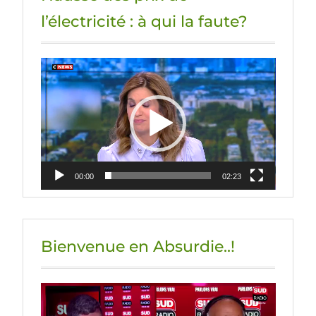
l’électricité : à qui la faute?
Lecteur
vidéo
00:00
02:23
Bienvenue en Absurdie..!
Lecteur
vidéo