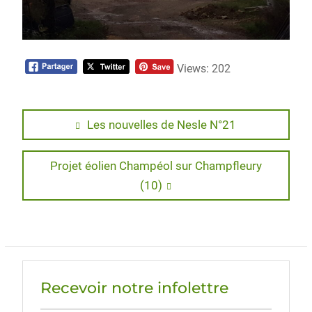
Views: 202
Navigation
Previous
Les nouvelles de Nesle N°21
post:
de
Next
Projet éolien Champéol sur Champfleury
l’article
post:
(10)
Recevoir notre infolettre