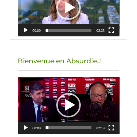
00:00
02:23
Bienvenue en Absurdie..!
Lecteur
vidéo
00:00
02:19