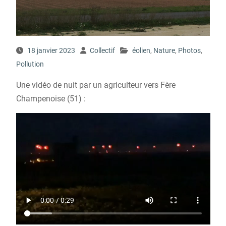
18 janvier 2023
Collectif
éolien
,
Nature
,
Photos
,
Pollution
Une vidéo de nuit par un agriculteur vers Fère
Champenoise (51) :