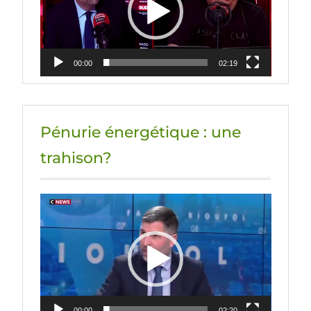
00:00
02:19
Pénurie énergétique : une
trahison?
Lecteur
vidéo
00:00
02:20