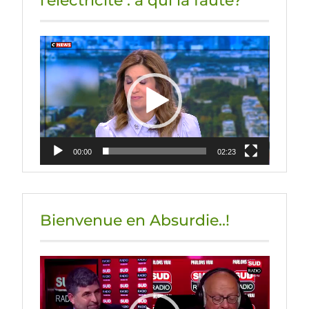
l’électricité : à qui la faute?
Lecteur
vidéo
00:00
02:23
Bienvenue en Absurdie..!
Lecteur
vidéo