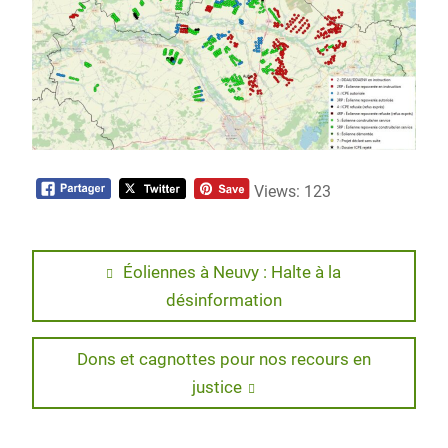
Views: 123
Navigation
Previous
Éoliennes à Neuvy : Halte à la
post:
désinformation
de
l’article
Next
Dons et cagnottes pour nos recours en
post:
justice