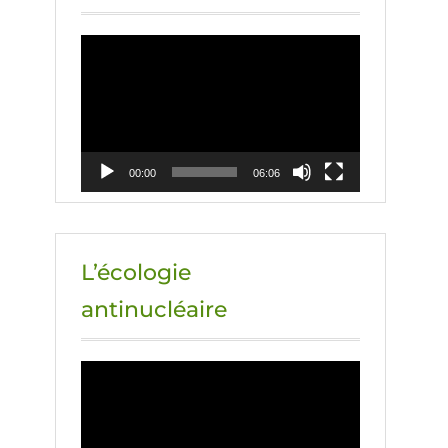
Lecteur
vidéo
00:00
06:06
L’écologie
antinucléaire