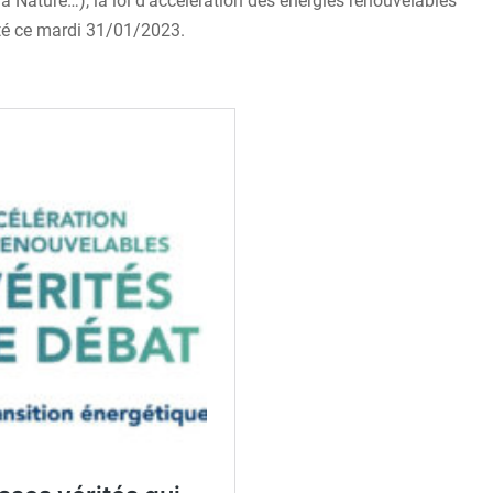
 Nature…), la loi d’accélération des énergies renouvelables
pté ce mardi 31/01/2023.