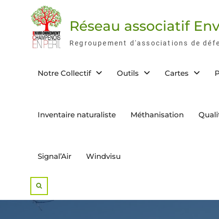
Skip
to
Réseau associatif E
content
Regroupement d'associations de déf
Notre Collectif
Outils
Cartes
P
Inventaire naturaliste
Méthanisation
Quali
Signal’Air
Windvisu
Search