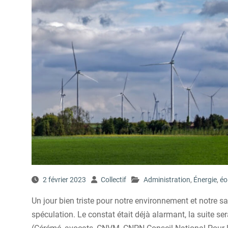
2 février 2023
Collectif
Administration
,
Énergie
,
éo
Un jour bien triste pour notre environnement et notre sant
spéculation. Le constat était déjà alarmant, la suite ser