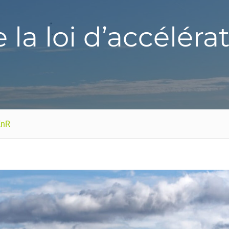
 la loi d’accéléra
EnR