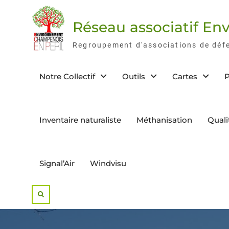
Skip
to
Réseau associatif E
content
Regroupement d'associations de déf
Notre Collectif
Outils
Cartes
P
Inventaire naturaliste
Méthanisation
Quali
Signal’Air
Windvisu
Search