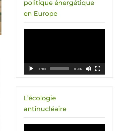
politique énergétique
en Europe
Lecteur
vidéo
00:00
06:06
L’écologie
antinucléaire