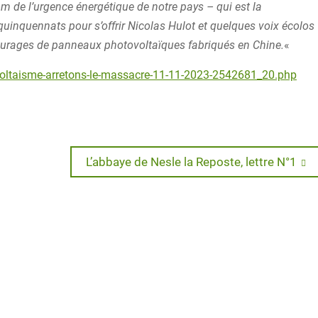
m de l’urgence énergétique de notre pays – qui est la
inquennats pour s’offrir Nicolas Hulot et quelques voix écolos
âturages de panneaux photovoltaïques fabriqués en Chine.
«
rivoltaisme-arretons-le-massacre-11-11-2023-2542681_20.php
Next
L’abbaye de Nesle la Reposte, lettre N°1
post: