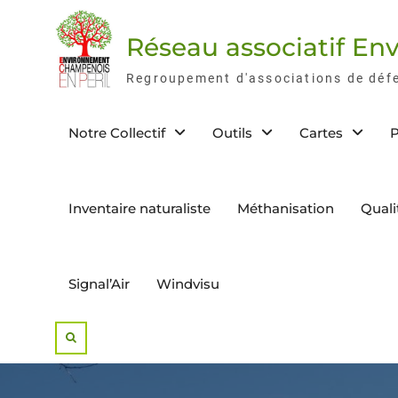
Skip
to
Réseau associatif E
content
Regroupement d'associations de déf
Notre Collectif
Outils
Cartes
P
Inventaire naturaliste
Méthanisation
Quali
Signal’Air
Windvisu
Search