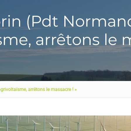
in (Pdt Normandi
ïsme, arrêtons le 
grivoltaïsme, arrêtons le massacre ! »