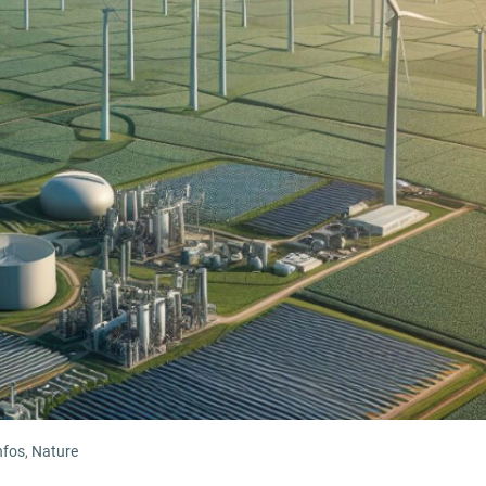
nfos
,
Nature