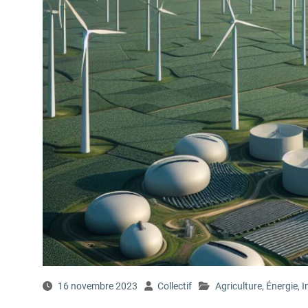
16 novembre 2023
Collectif
Agriculture
,
Énergie
,
I