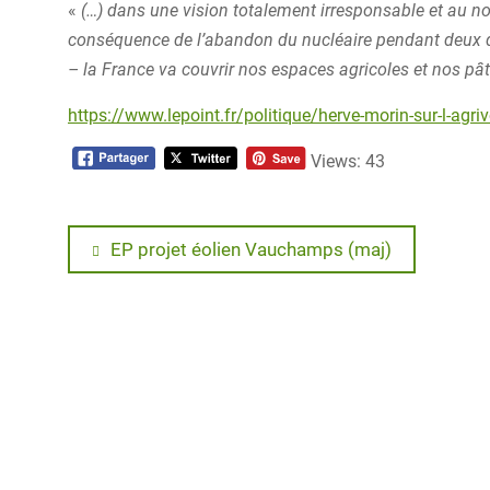
«
(…) dans une vision totalement irresponsable et au no
conséquence de l’abandon du nucléaire pendant deux qu
– la France va couvrir nos espaces agricoles et nos p
https://www.lepoint.fr/politique/herve-morin-sur-l-ag
Views: 43
Navigation
Previous
EP projet éolien Vauchamps (maj)
post:
de
l’article