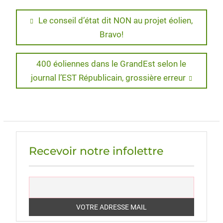
Navigation
Previous
Le conseil d’état dit NON au projet éolien,
post:
Bravo!
de
l’article
Next
400 éoliennes dans le GrandEst selon le
post:
journal l’EST Républicain, grossière erreur
Recevoir notre infolettre