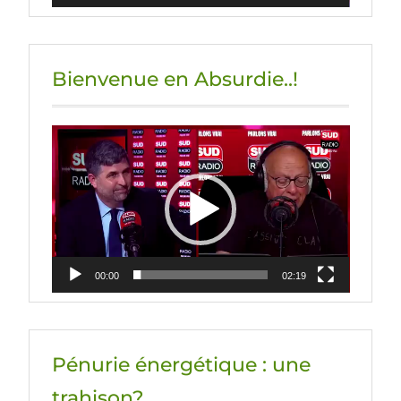
Bienvenue en Absurdie..!
Lecteur
vidéo
00:00
02:19
Pénurie énergétique : une
trahison?