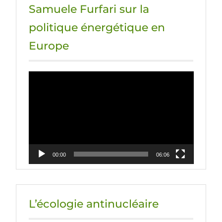
Samuele Furfari sur la
politique énergétique en
Europe
Lecteur
vidéo
00:00
06:06
L’écologie antinucléaire