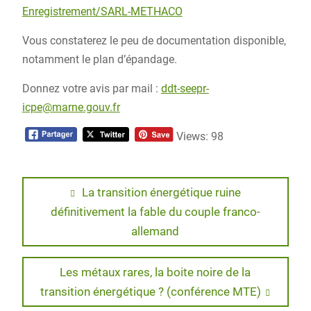
Enregistrement/SARL-METHACO
Vous constaterez le peu de documentation disponible,
notamment le plan d’épandage.
Donnez votre avis par mail :
ddt-seepr-
icpe@marne.gouv.fr
Views: 98
Navigation
Previous
La transition énergétique ruine
post:
définitivement la fable du couple franco-
de
allemand
l’article
Next
Les métaux rares, la boite noire de la
post:
transition énergétique ? (conférence MTE)