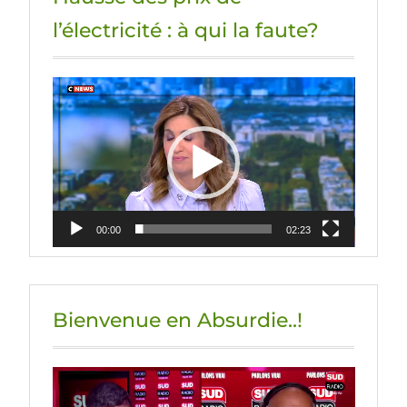
l’électricité : à qui la faute?
Lecteur
vidéo
00:00
02:23
Bienvenue en Absurdie..!
Lecteur
vidéo