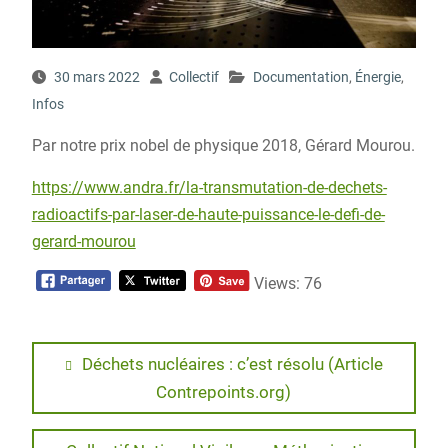
30 mars 2022
Collectif
Documentation
,
Énergie
,
Infos
Par notre prix nobel de physique 2018, Gérard Mourou.
https://www.andra.fr/la-transmutation-de-dechets-
radioactifs-par-laser-de-haute-puissance-le-defi-de-
gerard-mourou
Views: 76
Navigation
Previous
Déchets nucléaires : c’est résolu (Article
post:
Contrepoints.org)
de
l’article