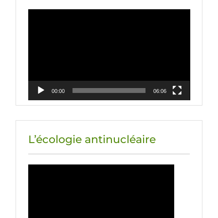
Lecteur
vidéo
00:00
06:06
L’écologie antinucléaire