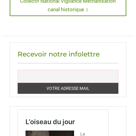
Next
Collectif National Vigilance Méthanisation
post:
canal historique
Recevoir notre infolettre