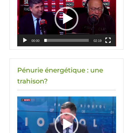
vidéo
00:00
02:19
Pénurie énergétique : une
trahison?
Lecteur
vidéo