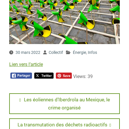
30 mars 2022
Collectif
Énergie
,
Infos
Lien vers l’article
Views: 39
Navigation
Previous
Les éoliennes d’Iberdrola au Mexique, le
post:
crime organisé
de
l’article
Next
La transmutation des déchets radioactifs