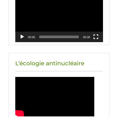
vidéo
00:00
06:06
L’écologie antinucléaire