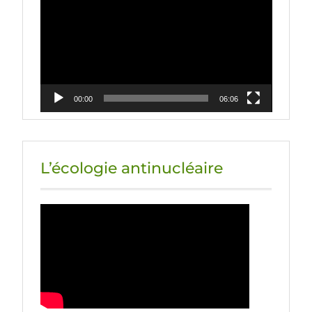
vidéo
00:00
06:06
L’écologie antinucléaire