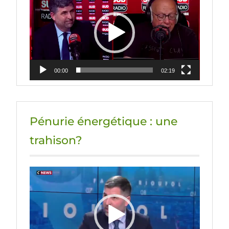
vidéo
00:00
02:19
Pénurie énergétique : une
trahison?
Lecteur
vidéo