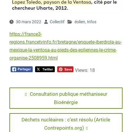
30 mars 2022
Collectif
éolien
,
Infos
https://france3-
regions.francetvinfo.fr/bretagne/enquete-iberdrola-au-
mexique-la-ventosa-au-pieds-des-eoliennes-le-crime-
organise-2508959.html
Views: 18
Navigation
Previous
Consultation publique méthaniseur
post:
Bioénérgie
de
l’article
Next
Déchets nucléaires : c’est résolu (Article
post:
Contrepoints.org)