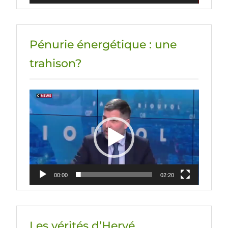
Pénurie énergétique : une
trahison?
Lecteur
vidéo
00:00
02:20
Les vérités d’Hervé