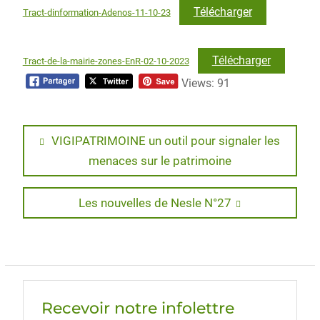
Télécharger
Tract-dinformation-Adenos-11-10-23
Télécharger
Tract-de-la-mairie-zones-EnR-02-10-2023
Views: 91
Navigation
Previous
VIGIPATRIMOINE un outil pour signaler les
post:
menaces sur le patrimoine
de
l’article
Next
Les nouvelles de Nesle N°27
post:
Recevoir notre infolettre