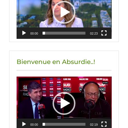
00:00
02:23
Bienvenue en Absurdie..!
Lecteur
vidéo
00:00
02:19