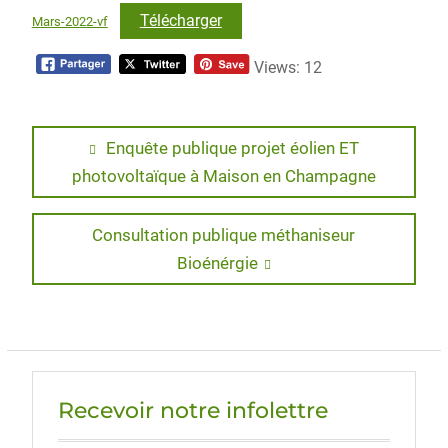
Télécharger
Mars-2022-vf
Views: 12
Navigation
Previous
Enquête publique projet éolien ET
post:
photovoltaïque à Maison en Champagne
de
l’article
Next
Consultation publique méthaniseur
post:
Bioénérgie
Recevoir notre infolettre