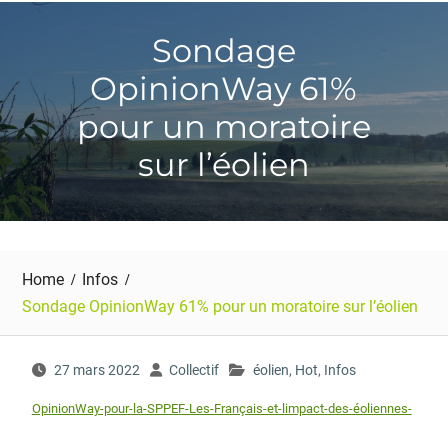
Sondage
OpinionWay 61%
pour un moratoire
sur l’éolien
Home
Infos
Sondage OpinionWay 61% pour un moratoire sur l’éolien
27 mars 2022
Collectif
éolien
,
Hot
,
Infos
OpinionWay-pour-la-SPPEF-Les-Français-et-limpact-des-éoliennes-